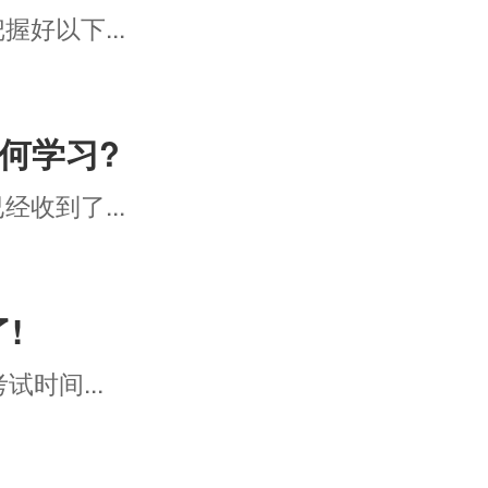
好以下...
何学习?
收到了...
!
时间...