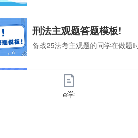
刑法主观题答题模板!
备战25法考主观题的同学在做题时不
7月复习法考，还来得及
e学
历年真题，汇编一册!