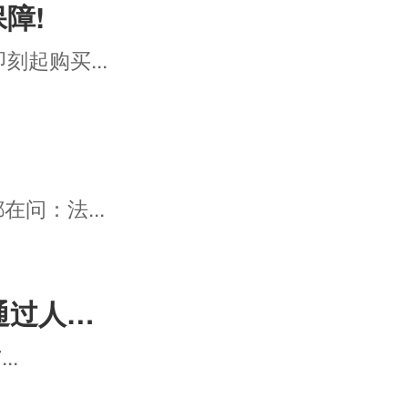
障!
起购买...
问：法...
法考证书预算下降!25年通过人数要减少?
..