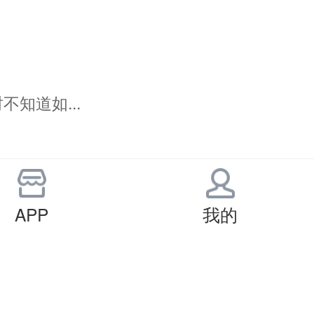
知道如...
吗?
APP
我的
有句话说得好：现在不开始的话，永远来不及...