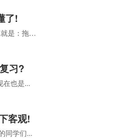
懂了!
法考备考初期非常容易出现的问题就是：拖延...
复习?
在也是...
下客观!
同学们...